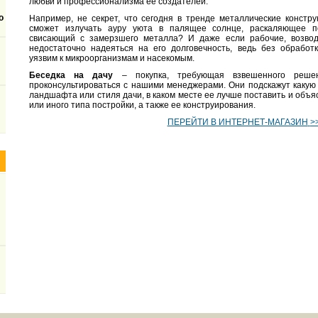
любви и профессионализма ее создателей.
о
Например, не секрет, что сегодня в тренде металлические констру
сможет излучать ауру уюта в палящее солнце, раскаляющее п
свисающий с замерзшего металла? И даже если рабочие, возвод
недостаточно надеяться на его долговечность, ведь без обработ
уязвим к микроорганизмам и насекомым.
Беседка на дачу
– покупка, требующая взвешенного реше
проконсультироваться с нашими менеджерами. Они подскажут какую 
ландшафта или стиля дачи, в каком месте ее лучше поставить и объя
или иного типа постройки, а также ее конструирования.
ПЕРЕЙТИ В ИНТЕРНЕТ-МАГАЗИН
>