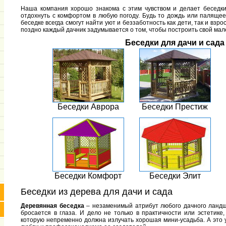
Наша компания хорошо знакома с этим чувством и делает беседки
отдохнуть с комфортом в любую погоду. Будь то дождь или палящее
беседке всегда смогут найти уют и беззаботность как дети, так и взр
поздно каждый дачник задумывается о том, чтобы построить свой ма
Беседки для дачи и сада
Беседки Аврора
Беседки Престиж
Беседки Комфорт
Беседки Элит
Беседки из дерева для дачи и сада
Деревянная беседка
– незаменимый атрибут любого дачного ландш
бросается в глаза. И дело не только в практичности или эстетике
которую непременно должна излучать хорошая мини-усадьба. А это 