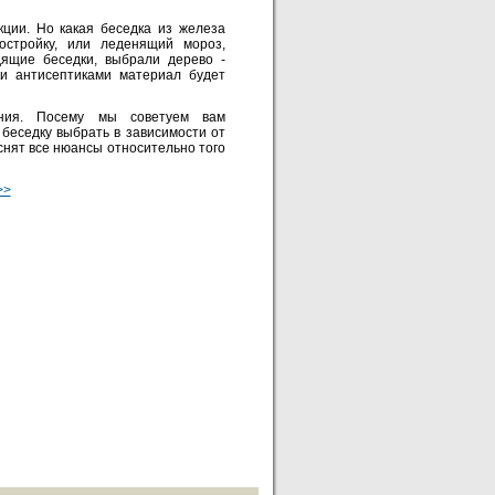
кции. Но какая беседка из железа
остройку, или леденящий мороз,
ящие беседки, выбрали дерево -
ки антисептиками материал будет
ния. Посему мы советуем вам
беседку выбрать в зависимости от
снят все нюансы относительно того
>>