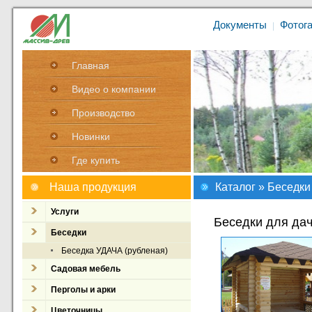
Документы
Фотог
|
Главная
Видео о компании
Производство
Новинки
Где купить
Наша продукция
Каталог
»
Беседки
Услуги
Беседки для дач
Беседки
Беседка УДАЧА (рубленая)
Садовая мебель
Перголы и арки
Цветочницы