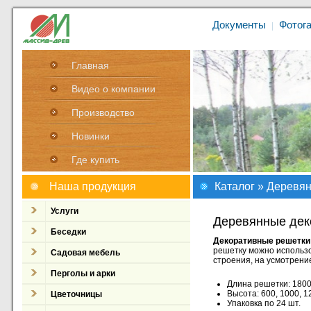
Документы
Фотог
|
Главная
Видео о компании
Производство
Новинки
Где купить
Наша продукция
Каталог
»
Деревян
Услуги
Деревянные дек
Беседки
Декоративные решетки
решетку можно использов
Садовая мебель
строения, на усмотрени
Перголы и арки
Длина решетки: 1800
Высота: 600, 1000, 1
Цветочницы
Упаковка по 24 шт.