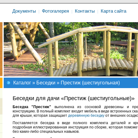
Документы
Фотогалерея
Контакты
Карта сайта
|
|
|
Каталог
»
Беседки
» Престиж (шестиугольная)
Беседки для дачи «Престиж (шестиугольные)»
Беседка "Престиж"
выполнена из сосновой древесины и пред
конструкцию. В полный комплект входит мебель в виде встроенных скам
для крыши, которая защищает
деревянную беседку
от внешних осадк
Поставляется беседка в виде полного комплекта деталей и кр
подробная иллюстрированная инструкция по сборке, которая поможет
без каких-либо специальных навыков.