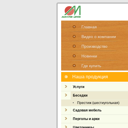
Главная
Видео о компании
Производство
Новинки
Где купить
Наша продукция
Услуги
Беседки
Престиж (шестиугольная)
Садовая мебель
Перголы и арки
Цветочницы