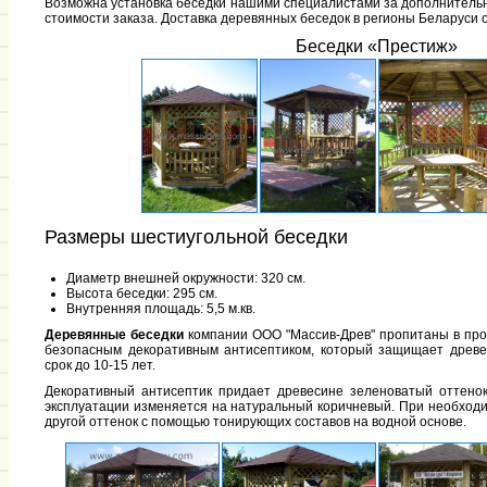
Возможна установка беседки нашими специалистами за дополнительн
стоимости заказа. Доставка деревянных беседок в регионы Беларуси 
Беседки «Престиж»
Размеры шестиугольной беседки
Диаметр внешней окружности: 320 см.
Высота беседки: 295 см.
Внутренняя площадь: 5,5 м.кв.
Деревянные беседки
компании ООО "Массив-Древ" пропитаны в про
безопасным декоративным антисептиком, который защищает древе
срок до 10-15 лет.
Декоративный антисептик придает древесине зеленоватый оттенок
эксплуатации изменяется на натуральный коричневый. При необходи
другой оттенок с помощью тонирующих составов на водной основе.