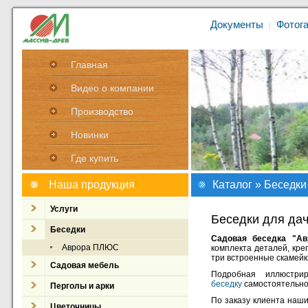
Документы
Фотог
|
Главная
Видео о компании
Производство
Новинки
Где купить
Наша продукция
Каталог
»
Беседки
Услуги
Беседки для да
Беседки
Садовая беседка "А
Аврора ПЛЮС
комплекта деталей, кре
три встроенные скамейк
Садовая мебель
Подробная иллюстри
беседку
самостоятельно
Перголы и арки
По заказу клиента наш
Цветочницы