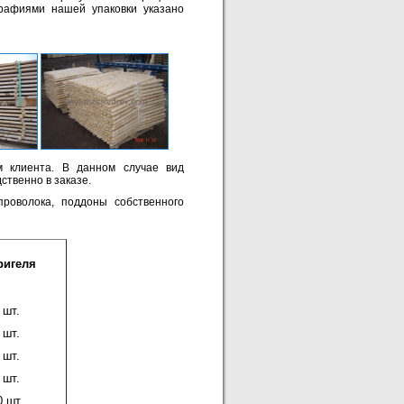
рафиями нашей упаковки указано
 клиента. В данном случае вид
ственно в заказе.
проволока, поддоны собственного
ригеля
 шт.
 шт.
 шт.
 шт.
0 шт.