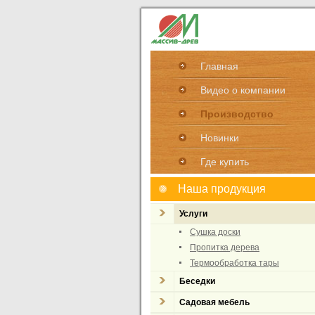
Главная
Видео о компании
Производство
Новинки
Где купить
Наша продукция
Услуги
Сушка доски
Пропитка дерева
Термообработка тары
Беседки
Садовая мебель