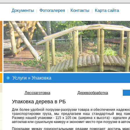
Документы
Фотогалерея
Контакты
Карта сайта
|
|
|
Услуги
» Упаковка
Лесозаготовка
Деревообработка
Упаковка дерева в РБ
Для более удобной погрузки-разгрузки товара и обеспечения надежно
транспортировки груза, мы предлагаем наш стандартный вид пак
Размер нашей упаковки - 115 x 105 см. (ширина x высота) - идеален
автоклав или сушильную камеру и экономит место при погрузке в авто
Прокладки между горизонтальными рядами помогают достичь макс