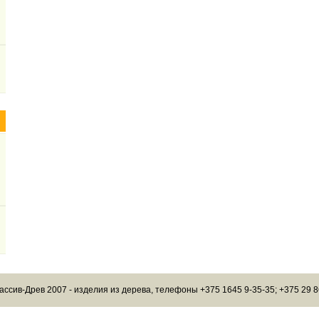
ассив-Древ 2007 - изделия из дерева, телефоны +375 1645 9-35-35; +375 29 8