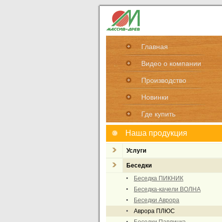
Главная
Видео о компании
Производство
Новинки
Где купить
Наша продукция
Услуги
Беседки
Беседка ПИКНИК
Беседка-качели ВОЛНА
Беседки Аврора
Аврора ПЛЮС