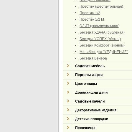
Беседки Павлинка
Престиж (шестиугольная)
Престиж 1/2
Престиж 1/2 М
ЭЛИТ (восьмиугольная)
Беседка УДАЧА (рубленая)
Беседка УСПЕХ (лёгкая)
Беседки Комфорт (эконом)
Минибеседка "УЕДИНЕНИЕ"
Беседка Венера
Садовая мебель
Перголы и арки
Цветочницы
Дорожки для дачи
Садовые качели
Декоративные изделия
Детские площадки
Песочницы