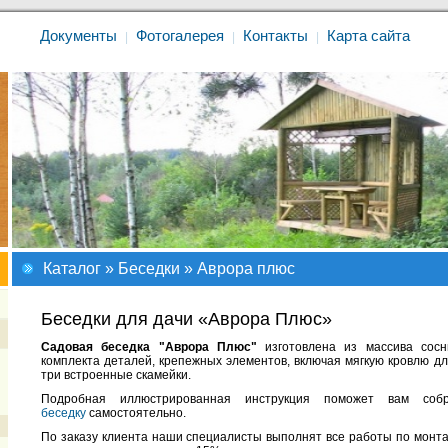
Документы
Фотогалерея
Контакты
Карта сайта
|
|
|
Каталог
»
Беседки
» Аврора плюс
Беседки для дачи «Аврора Плюс»
Садовая беседка "Аврора Плюс"
изготовлена из массива сосн
комплекта деталей, крепежных элементов, включая мягкую кровлю дл
три встроенные скамейки.
Подробная иллюстрированная инструкция поможет вам со
беседку
самостоятельно.
По заказу клиента наши специалисты выполнят все работы по монта