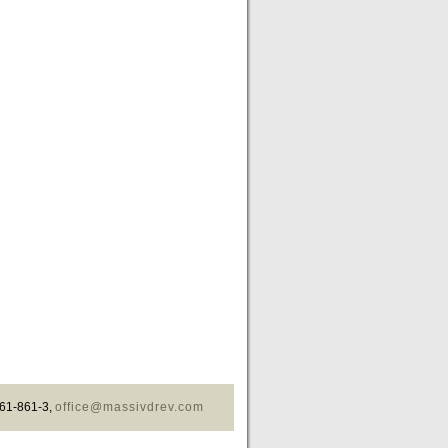
61-861-3,
office@massivdrev.com