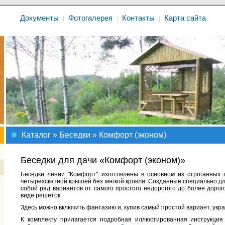
Документы
Фотогалерея
Контакты
Карта сайта
|
|
|
Каталог
»
Беседки
» Комфорт (эконом)
Беседки для дачи «Комфорт (эконом)»
Беседки линии "Комфорт" изготовлены в основном из строганных 
четырехскатной крышей без мягкой кровли. Созданные специально д
собой ряд вариантов от самого простого недорогого до более доро
виде решеток.
Здесь можно включить фантазию и, купив самый простой вариант, укр
К комплекту прилагается подробная иллюстированная инструкция