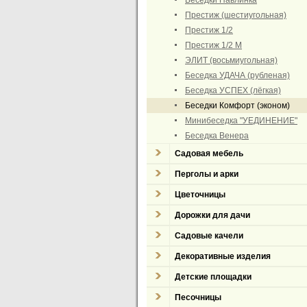
Беседки Павлинка
Престиж (шестиугольная)
Престиж 1/2
Престиж 1/2 М
ЭЛИТ (восьмиугольная)
Беседка УДАЧА (рубленая)
Беседка УСПЕХ (лёгкая)
Беседки Комфорт (эконом)
Минибеседка "УЕДИНЕНИЕ"
Беседка Венера
Садовая мебель
Перголы и арки
Цветочницы
Дорожки для дачи
Садовые качели
Декоративные изделия
Детские площадки
Песочницы